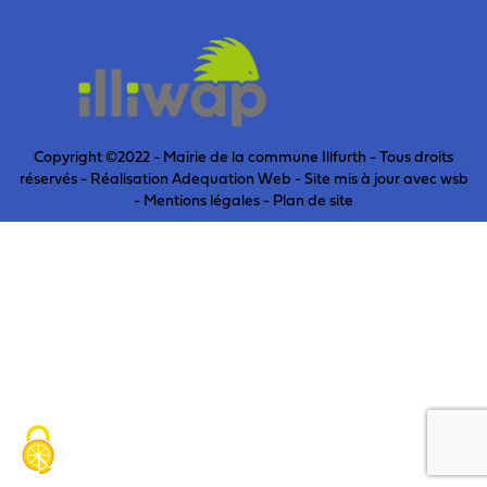
Copyright ©2022 - Mairie de la commune Illfurth - Tous droits
réservés - Réalisation Adequation Web - Site mis à jour avec
wsb
-
Mentions légales
-
Plan de site