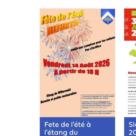
Fete de l'été à
S
l'étang du
2