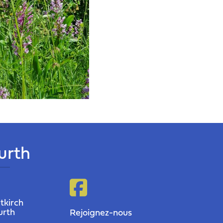
furth
tkirch
urth
Rejoignez-nous