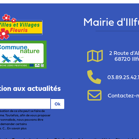
Mairie d'Ill
2 Route d'Al
68720 Illf
03.89.25.42.
tion aux actualités
Contactez-
Ok
ilisation de ce site peut se faire de
e. Toutefois, afin de vous proposer
rsonnalisés, nous pouvons être
 demander certains
 C...
En savoir plus