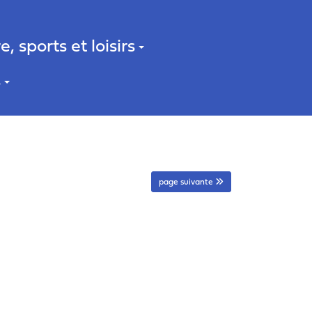
e, sports et loisirs
s
page suivante