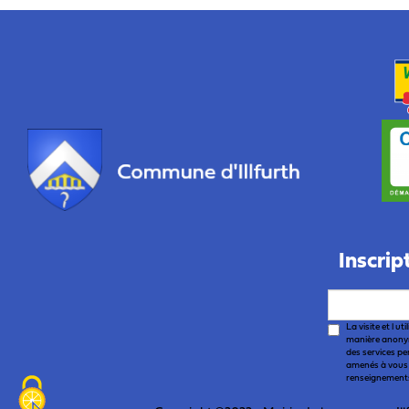
Inscrip
La visite et l ut
manière anonym
des services pe
amenés à vous
renseignements.