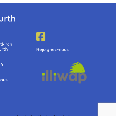
furth
tkirch
urth
Rejoignez-nous
14
nous